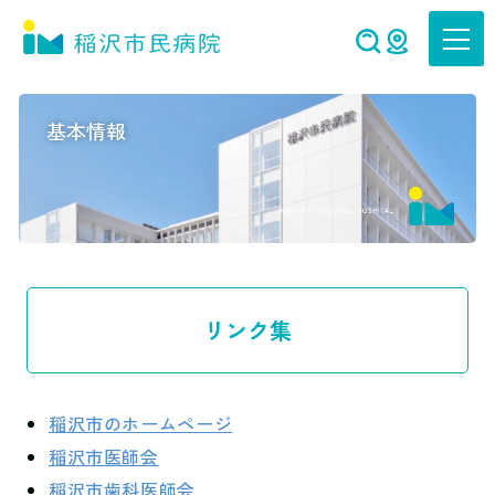
グ
本
ロ
フ
ロ
文
ー
ッ
ー
へ
カ
タ
バ
ル
ー
基本情報
ル
ナ
へ
ナ
ビ
ビ
ゲ
ゲ
ー
ー
シ
シ
ョ
ョ
ン
リンク集
ン
へ
へ
稲沢市のホームページ
稲沢市医師会
稲沢市歯科医師会